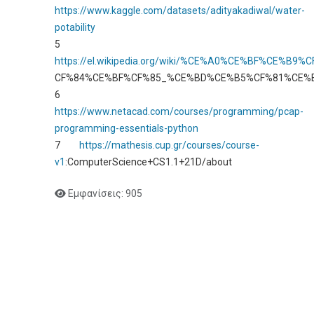
https://www.kaggle.com/datasets/adityakadiwal/water-
potability
5
https://el.wikipedia.org/wiki/%CE%A0%CE%BF%CE%
CF%84%CE%BF%CF%85_%CE%BD%CE%B5%CF%81%CE%
6
https://www.netacad.com/courses/programming/pcap-
programming-essentials-python
7
https://mathesis.cup.gr/courses/course-
v1
:ComputerScience+CS1.1+21D/about
Εμφανίσεις: 905