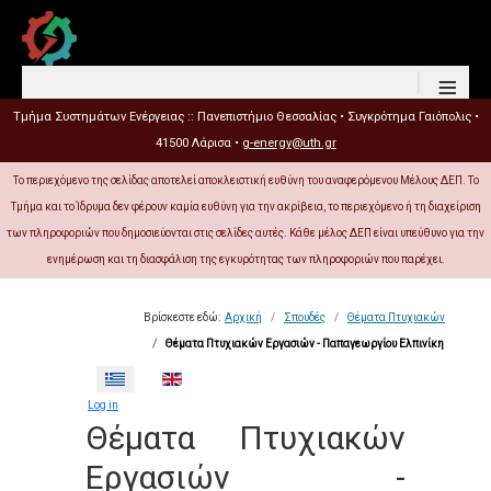
≡
Τμήμα Συστημάτων Ενέργειας :: Πανεπιστήμιο Θεσσαλίας • Συγκρότημα Γαιόπολις •
41500 Λάρισα •
g-energy@uth.gr
Το περιεχόμενο της σελίδας αποτελεί αποκλειστική ευθύνη του αναφερόμενου Μέλους ΔΕΠ. Το
Τμήμα και το Ίδρυμα δεν φέρουν καμία ευθύνη για την ακρίβεια, το περιεχόμενο ή τη διαχείριση
των πληροφοριών που δημοσιεύονται στις σελίδες αυτές. Κάθε μέλος ΔΕΠ είναι υπεύθυνο για την
ενημέρωση και τη διασφάλιση της εγκυρότητας των πληροφοριών που παρέχει.
Βρίσκεστε εδώ:
Αρχική
Σπουδές
Θέματα Πτυχιακών
Θέματα Πτυχιακών Εργασιών - Παπαγεωργίου Ελπινίκη
Επιλέξτε τη γλώσσα σας
Log in
Θέματα Πτυχιακών
Εργασιών -