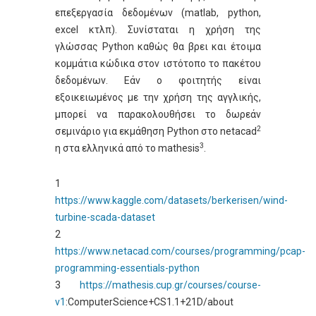
επεξεργασία δεδομένων (matlab, python,
excel κτλπ). Συνίσταται η χρήση της
γλώσσας Python καθώς θα βρει και έτοιμα
κομμάτια κώδικα στον ιστότοπο το πακέτου
δεδομένων. Εάν ο φοιτητής είναι
εξοικειωμένος με την χρήση της αγγλικής,
μπορεί να παρακολουθήσει το δωρεάν
2
σεμινάριο για εκμάθηση Python στο netacad
3
η στα ελληνικά από το mathesis
.
1
https://www.kaggle.com/datasets/berkerisen/wind-
turbine-scada-dataset
2
https://www.netacad.com/courses/programming/pcap-
programming-essentials-python
3
https://mathesis.cup.gr/courses/course-
v1
:ComputerScience+CS1.1+21D/about