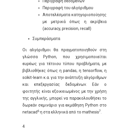
Περιγραφή δεδομένων
Περιγραφή του αλγόριθμου
Αποτελέσματα κατηγοριοποίησης
με μετρικά όπως η ακρίβεια
(accuracy, precision, recall)
Συμπεράσματα
Οι αλγόριθμοι θα πραγματοποιηθούν στη
γλώσσα Python, που χρησιμοποιείται
ευρέως για τέτοιου τύπου προβλήματα, με
βιβλιοθήκες όπως η pandas, η tensorflow, η
scikit-learn κ.α. για την ανάπτυξη αλγόριθμων
και επεξεργασίας δεδομένων. Εάν ο
φοιτητής είναι εξοικειωμένος με την χρήση
της αγγλικής, μπορεί να παρακολουθήσει το
δωρεάν σεμινάριο για εκμάθηση Python στο
6
7
netacad
η στα ελληνικά από το mathesis
.
4