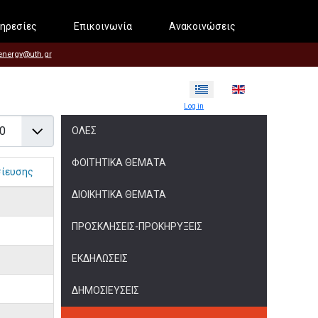
ηρεσίες
Επικοινωνία
Ανακοινώσεις
energy@uth.gr
Επιλέξτε τη γλώσσα σας
Log in
άνιση #
ΌΛΕΣ
ΦΟΙΤΗΤΙΚΆ ΘΈΜΑΤΑ
σίευσης
ΔΙΟΙΚΗΤΙΚΆ ΘΈΜΑΤΑ
ΠΡΟΣΚΛΉΣΕΙΣ-ΠΡΟΚΗΡΎΞΕΙΣ
ΕΚΔΗΛΏΣΕΙΣ
ΔΗΜΟΣΙΕΎΣΕΙΣ