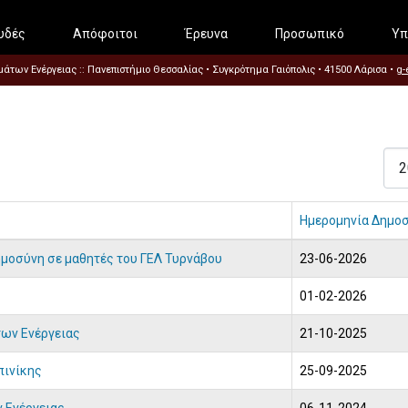
υδές
Απόφοιτοι
Έρευνα
Προσωπικό
Υπ
των Ενέργειας :: Πανεπιστήμιο Θεσσαλίας • Συγκρότημα Γαιόπολις • 41500 Λάρισα •
g-
Εμφ
Ημερομηνία Δημο
οημοσύνη σε μαθητές του ΓΕΛ Τυρνάβου
23-06-2026
01-02-2026
των Ενέργειας
21-10-2025
πινίκης
25-09-2025