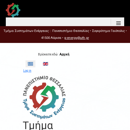
≡
Τμήμα Συστημάτων Ενέργειας :: Πανεπιστήμιο Θεσσαλίας • Συγκρότημα Γαιόπολις •
41500 Λάρισα •
g-energy@uth.gr
Βρίσκεστε εδώ:
Αρχική
Επιλέξτε τη γλώσσα σας
Log in
Τμήμα