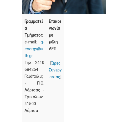
Γραμματεί
Επικοι
α
νωνία
Τμήματος
με
e-mail:
g-
μέλη
energy@u
ΔΕΠ
th.gr
Τηλ: 2410
[
Ώρες
684254
Συνεργ
Γαιόπολις
ασίας
]
- Π.Ο.
Λάρισας -
Τρικάλων
41500 -
Λάρισα