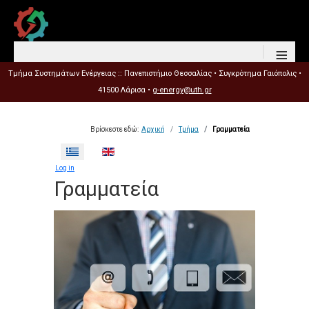
≡
Τμήμα Συστημάτων Ενέργειας :: Πανεπιστήμιο Θεσσαλίας • Συγκρότημα Γαιόπολις •
41500 Λάρισα •
g-energy@uth.gr
Βρίσκεστε εδώ:
Αρχική
Τμήμα
Γραμματεία
Επιλέξτε τη γλώσσα σας
Log in
Γραμματεία