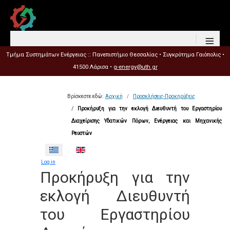
≡
Τμήμα Συστημάτων Ενέργειας :: Πανεπιστήμιο Θεσσαλίας • Συγκρότημα Γαιόπολις •
41500 Λάρισα •
g-energy@uth.gr
Βρίσκεστε εδώ:
Αρχική
Προσκλήσεις-Προκηρύξεις
Προκήρυξη για την εκλογή Διευθυντή του Εργαστηρίου
Διαχείρισης Υδατικών Πόρων, Ενέργειας και Μηχανικής
Ρευστών
Επιλέξτε τη γλώσσα σας
Log in
Προκήρυξη για την
εκλογή Διευθυντή
του Εργαστηρίου