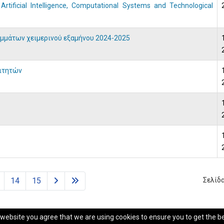
ificial Intelligence, Computational Systems and Technological
μμάτων χειμερινού εξαμήνου 2024-2025
ιτητών
14
15
Σελίδα
r website you agree that we are using cookies to ensure you to get the b