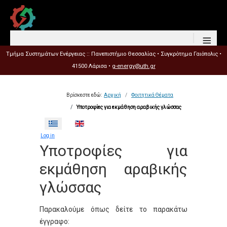
≡
Τμήμα Συστημάτων Ενέργειας :: Πανεπιστήμιο Θεσσαλίας • Συγκρότημα Γαιόπολις •
41500 Λάρισα •
g-energy@uth.gr
Βρίσκεστε εδώ:
Αρχική
Φοιτητικά Θέματα
Υποτροφίες για εκμάθηση αραβικής γλώσσας
Επιλέξτε τη γλώσσα σας
Log in
Υποτροφίες για
εκμάθηση αραβικής
γλώσσας
Παρακαλούμε όπως δείτε το παρακάτω
έγγραφο: