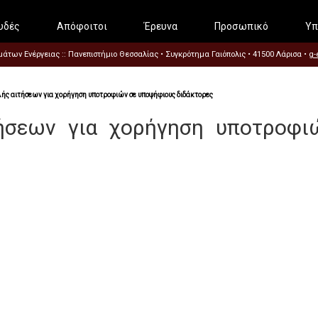
υδές
Απόφοιτοι
Έρευνα
Προσωπικό
Υπ
των Ενέργειας :: Πανεπιστήμιο Θεσσαλίας • Συγκρότημα Γαιόπολις • 41500 Λάρισα •
g-
ής αιτήσεων για χορήγηση υποτροφιών σε υποψήφιους διδάκτορες
ήσεων για χορήγηση υποτροφι