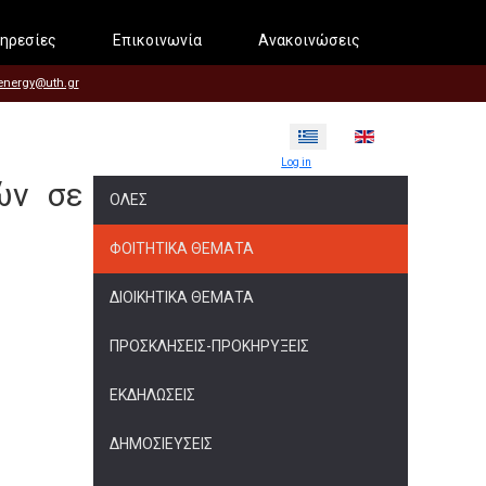
ηρεσίες
Επικοινωνία
Ανακοινώσεις
energy@uth.gr
Επιλέξτε τη γλώσσα σας
Log in
ών σε
ΌΛΕΣ
ΦΟΙΤΗΤΙΚΆ ΘΈΜΑΤΑ
ΔΙΟΙΚΗΤΙΚΆ ΘΈΜΑΤΑ
ΠΡΟΣΚΛΉΣΕΙΣ-ΠΡΟΚΗΡΎΞΕΙΣ
ΕΚΔΗΛΏΣΕΙΣ
ΔΗΜΟΣΙΕΎΣΕΙΣ