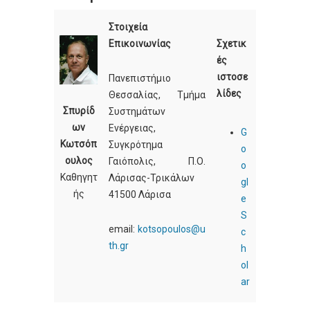
Στοιχεία
Επικοινωνίας
Σχετικ
ές
ιστοσε
Πανεπιστήμιο
λίδες
Θεσσαλίας, Τμήμα
Σπυρίδ
Συστημάτων
ων
Ενέργειας,
G
Κωτσόπ
Συγκρότημα
o
ουλος
Γαιόπολις, Π.Ο.
o
Καθηγητ
Λάρισας-Τρικάλων
gl
ής
41500 Λάρισα
e
S
email:
kotsopoulos@u
c
th.gr
h
ol
ar