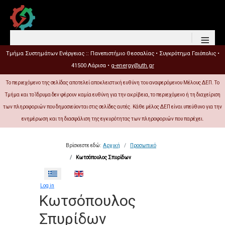
≡
Τμήμα Συστημάτων Ενέργειας :: Πανεπιστήμιο Θεσσαλίας • Συγκρότημα Γαιόπολις •
41500 Λάρισα •
g-energy@uth.gr
Το περιεχόμενο της σελίδας αποτελεί αποκλειστική ευθύνη του αναφερόμενου Μέλους ΔΕΠ. Το
Τμήμα και το Ίδρυμα δεν φέρουν καμία ευθύνη για την ακρίβεια, το περιεχόμενο ή τη διαχείριση
των πληροφοριών που δημοσιεύονται στις σελίδες αυτές. Κάθε μέλος ΔΕΠ είναι υπεύθυνο για την
ενημέρωση και τη διασφάλιση της εγκυρότητας των πληροφοριών που παρέχει.
Βρίσκεστε εδώ:
Αρχική
Προσωπικό
Κωτσόπουλος Σπυρίδων
Επιλέξτε τη γλώσσα σας
Log in
Κωτσόπουλος
Σπυρίδων