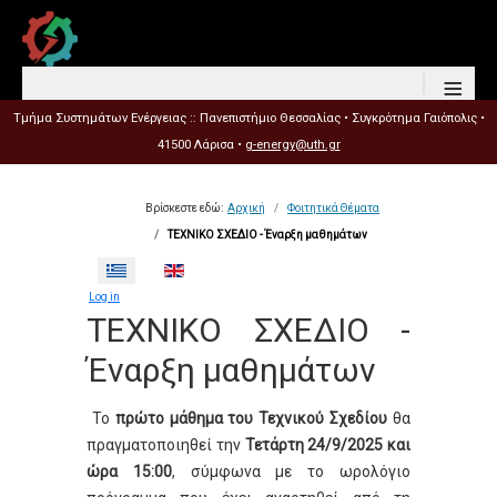
≡
Τμήμα Συστημάτων Ενέργειας :: Πανεπιστήμιο Θεσσαλίας • Συγκρότημα Γαιόπολις •
41500 Λάρισα •
g-energy@uth.gr
Βρίσκεστε εδώ:
Αρχική
Φοιτητικά Θέματα
ΤΕΧΝΙΚΟ ΣΧΕΔΙΟ - Έναρξη μαθημάτων
Επιλέξτε τη γλώσσα σας
Log in
ΤΕΧΝΙΚΟ ΣΧΕΔΙΟ -
Έναρξη μαθημάτων
Το
πρώτο μάθημα του Τεχνικού Σχεδίου
θα
πραγματοποιηθεί την
Τετάρτη 24/9/2025 και
ώρα 15:00
, σύμφωνα με το ωρολόγιο