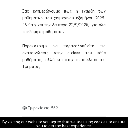
Σας ενημερώνουμε πως η έναρξη των
μαθημάτων του χειμερινού εξαμήνου 2025-
26 θα γίνει την Δευτέρα 22/9/2025, για όλα
τα εξάμηνα μαθημάτων.
Παρακαλούμε να παρακολουθείτε τις
ανακοινώσεις στην e-class του κάθε
μαθήματος, αλλά και στην ιστοσελίδα του
Τμήματος.
Εμφανίσεις: 562
≡
By visiting our website you agree that we are using cookies to ensure
you to get the best experience.
Copyright © 2026 ENERGY. Με την επιφύλαξη κάθε δικαιώματος.