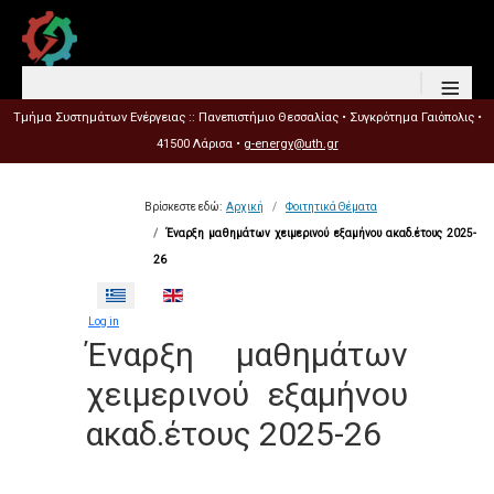
≡
Τμήμα Συστημάτων Ενέργειας :: Πανεπιστήμιο Θεσσαλίας • Συγκρότημα Γαιόπολις •
41500 Λάρισα •
g-energy@uth.gr
Βρίσκεστε εδώ:
Αρχική
Φοιτητικά Θέματα
Έναρξη μαθημάτων χειμερινού εξαμήνου ακαδ.έτους 2025-
26
Επιλέξτε τη γλώσσα σας
Log in
Έναρξη μαθημάτων
χειμερινού εξαμήνου
ακαδ.έτους 2025-26