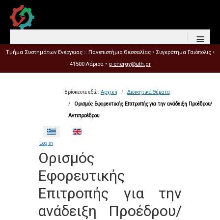
≡
Τμήμα Συστημάτων Ενέργειας :: Πανεπιστήμιο Θεσσαλίας • Συγκρότημα Γαιόπολις •
41500 Λάρισα •
g-energy@uth.gr
Βρίσκεστε εδώ:
Αρχική
Διοικητικά Θέματα
Ορισμός Εφορευτικής Επιτροπής για την ανάδειξη Προέδρου/
Αντιπροέδρου
Επιλέξτε τη γλώσσα σας
Log in
Ορισμός
Εφορευτικής
Επιτροπής για την
ανάδειξη Προέδρου/